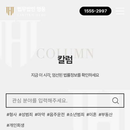
1555-2997
COLUMN
칼럼
지금 이 시각, 엄선된 법률정보를 확인하세요
형사
성범죄
마약
음주운전
소년범죄
이혼
부동산
개인회생