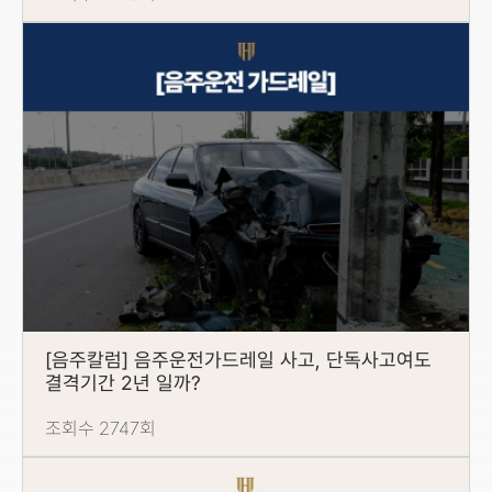
[음주칼럼] 음주운전가드레일 사고, 단독사고여도
결격기간 2년 일까?
조회수 2747회