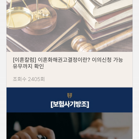
[이혼칼럼] 이혼화해권고결정이란? 이의신청 가능
유무까지 확인
조회수 2405회