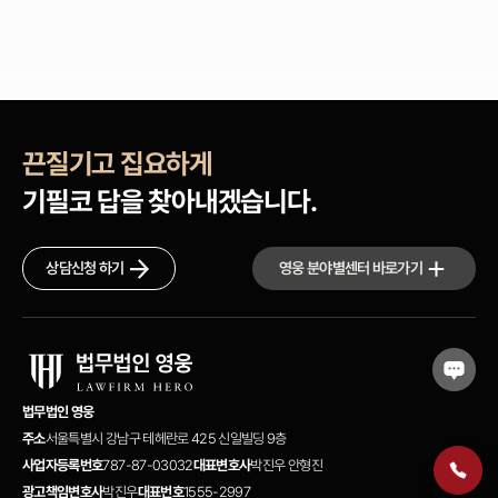
끈질기고 집요하게
기필코 답을 찾아내겠습니다.
상담신청 하기
영웅 분야별센터 바로가기
법무법인 영웅
주소
서울특별시 강남구 테헤란로 425 신일빌딩 9층
사업자등록번호
787-87-03032
대표변호사
박진우 안형진
광고책임변호사
박진우
대표번호
1555-2997